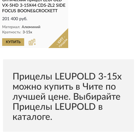
Оптический прицел LEUPOLD
VX-5HD 3-15X44 CDS-ZL2 SIDE
FOCUS BOONE&CROCKETT
201 400 руб.
Материал:
Алюминий
Кратность:
3-15х
- ХИТ -
продаж
КУПИТЬ
Прицелы LEUPOLD 3-15х
можно купить в Чите по
лучшей цене. Выбирайте
Прицелы LEUPOLD в
каталоге.