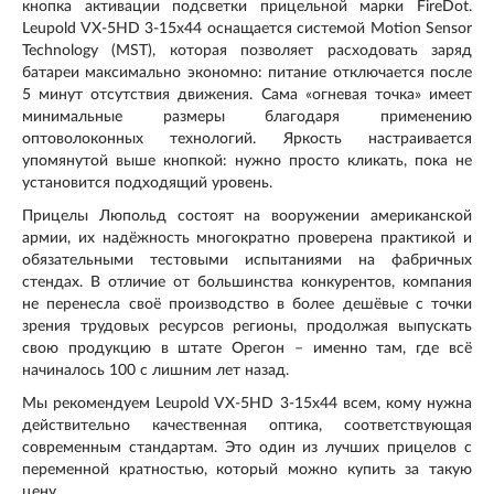
кнопка активации подсветки прицельной марки FireDot.
Leupold VX-5HD 3-15x44 оснащается системой Motion Sensor
Technology (MST), которая позволяет расходовать заряд
батареи максимально экономно: питание отключается после
5 минут отсутствия движения. Сама «огневая точка» имеет
минимальные размеры благодаря применению
оптоволоконных технологий. Яркость настраивается
упомянутой выше кнопкой: нужно просто кликать, пока не
установится подходящий уровень.
Прицелы Люпольд состоят на вооружении американской
армии, их надёжность многократно проверена практикой и
обязательными тестовыми испытаниями на фабричных
стендах. В отличие от большинства конкурентов, компания
не перенесла своё производство в более дешёвые с точки
зрения трудовых ресурсов регионы, продолжая выпускать
свою продукцию в штате Орегон – именно там, где всё
начиналось 100 с лишним лет назад.
Мы рекомендуем Leupold VX-5HD 3-15x44 всем, кому нужна
действительно качественная оптика, соответствующая
современным стандартам. Это один из лучших прицелов с
переменной кратностью, который можно купить за такую
цену.