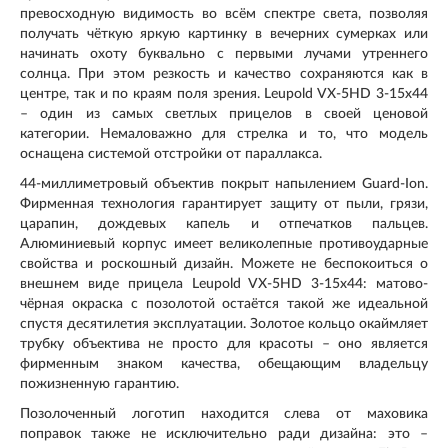
превосходную видимость во всём спектре света, позволяя
получать чёткую яркую картинку в вечерних сумерках или
начинать охоту буквально с первыми лучами утреннего
солнца. При этом резкость и качество сохраняются как в
центре, так и по краям поля зрения. Leupold VX-5HD 3-15x44
– один из самых светлых прицелов в своей ценовой
категории. Немаловажно для стрелка и то, что модель
оснащена системой отстройки от параллакса.
44-миллиметровый объектив покрыт напылением Guard-Ion.
Фирменная технология гарантирует защиту от пыли, грязи,
царапин, дождевых капель и отпечатков пальцев.
Алюминиевый корпус имеет великолепные противоударные
свойства и роскошный дизайн. Можете не беспокоиться о
внешнем виде прицела Leupold VX-5HD 3-15x44: матово-
чёрная окраска с позолотой остаётся такой же идеальной
спустя десятилетия эксплуатации. Золотое кольцо окаймляет
трубку объектива не просто для красоты – оно является
фирменным знаком качества, обещающим владельцу
пожизненную гарантию.
Позолоченный логотип находится слева от маховика
поправок также не исключительно ради дизайна: это –