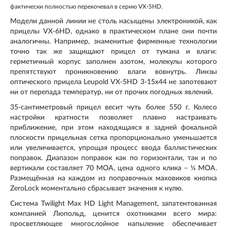
фактически полностью перекочевал в серию VX-5HD.
Модели данной линии не столь насыщены электроникой, как
прицелы VX-6HD, однако в практическом плане они почти
аналогичны. Например, знаменитые фирменные технологии
точно так же защищают прицел от тумана и влаги:
герметичный корпус заполнен азотом, молекулы которого
препятствуют проникновению влаги вовнутрь. Линзы
оптического прицела Leupold VX-5HD 3-15x44 не запотевают
ни от перепада температур, ни от прочих погодных явлений.
35-сантиметровый прицел весит чуть более 550 г. Колесо
настройки кратности позволяет плавно настраивать
приближение, при этом находящаяся в задней фокальной
плоскости прицельная сетка пропорционально уменьшается
или увеличивается, упрощая процесс ввода баллистических
поправок. Диапазон поправок как по горизонтали, так и по
вертикали составляет 70 МОА, цена одного клика – ¼ МОА.
Размещённая на каждом из поправочных маховиков кнопка
ZeroLock моментально сбрасывает значения к нулю.
Система Twilight Max HD Light Management, запатентованная
компанией Люпольд, ценится охотниками всего мира:
просветляющее многослойное напыление обеспечивает