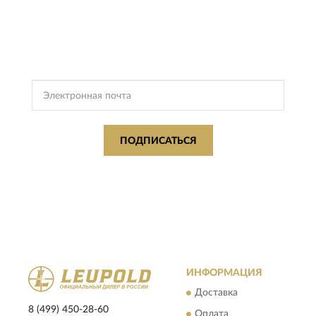
ПОДПИСКА
LEUPOLD
Подпишись, чтобы получать информацию о эксклюзивных
предложениях,
поступлениях, событиях и многом другом
ПОДПИСАТЬСЯ
Подписываясь, Вы соглашаетесь с
Политикой Конфиденциальности
и
Условиями пользования
LEUPOLD
ИНФОРМАЦИЯ
Доставка
8 (499) 450-28-60
Оплата