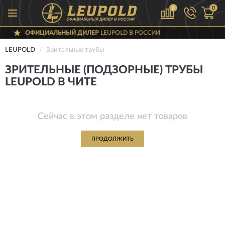
0
0
ОФИЦИАЛЬНЫЙ ДИЛЕР
LEUPOLD В РОССИИ
LEUPOLD
Зрительные трубы
ЗРИТЕЛЬНЫЕ (ПОДЗОРНЫЕ) ТРУБЫ
LEUPOLD В ЧИТЕ
Сейчас в этом разделе нет товаров
ПРОДОЛЖИТЬ