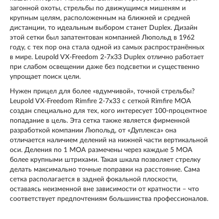
загонной охоты, стрельбы по движущимся мишеням и
крупным целям, расположенным на ближней и средней
дистанции, то идеальным выбором станет Duplex. Дизайн
этой сетки был запатентован компанией Люпольд в 1962
году, с тех пор она стала одной из самых распространённых
в мире. Leupold VX-Freedom 2-7x33 Duplex отлично работает
при слабом освещении даже без подсветки и существенно
упрощает поиск цели.
Нужен прицел для более «вдумчивой», точной стрельбы?
Leupold VX-Freedom Rimfire 2-7x33 с сеткой Rimfire MOA
создан специально для тех, кого интересует 100-процентное
попадание в цель. Эта сетка также является фирменной
разработкой компании Люпольд, от «Дуплекса» она
отличается наличием делений на нижней части вертикальной
оси. Деления по 1 МОА размечены через каждые 5 МОА
более крупными штрихами. Такая шкала позволяет стрелку
делать максимально точные поправки на расстояние. Сама
сетка располагается в задней фокальной плоскости,
оставаясь неизменной вне зависимости от кратности – что
соответствует предпочтениям большинства профессионалов.