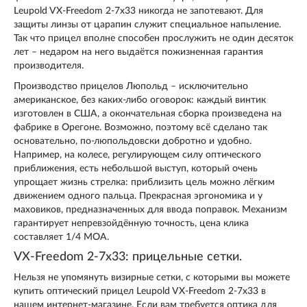
Leupold VX-Freedom 2-7x33 никогда не запотевают. Для
защиты линзы от царапин служит специальное напыление.
Так что прицел вполне способен прослужить не один десяток
лет – недаром на него выдаётся пожизненная гарантия
производителя.
Производство прицелов Люпольд – исключительно
американское, без каких-либо оговорок: каждый винтик
изготовлен в США, а окончательная сборка произведена на
фабрике в Орегоне. Возможно, поэтому всё сделано так
основательно, по-люпольдовски добротно и удобно.
Например, на колесе, регулирующем силу оптического
приближения, есть небольшой выступ, который очень
упрощает жизнь стрелка: приблизить цель можно лёгким
движением одного пальца. Прекрасная эргономика и у
маховиков, предназначенных для ввода поправок. Механизм
гарантирует непревзойдённую точность, цена клика
составляет 1/4 МОА.
VX-Freedom 2-7x33: прицельные сетки.
Нельзя не упомянуть визирные сетки, с которыми вы можете
купить оптический прицел Leupold VX-Freedom 2-7x33 в
нашем интернет-магазине. Если вам требуется оптика для