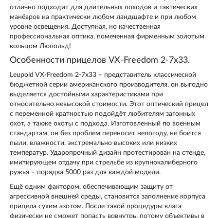
отлично подходит для длительных походов и тактических
манёвров на практически любом ландшафте и при любом
уровне освещения. Доступная, но качественная
профессиональная оптика, помеченная фирменным золотым
кольцом Люпольд!
Особенности прицелов VX-Freedom 2-7x33.
Leupold VX-Freedom 2-7x33 – представитель классической
бюджетной серии американского производителя, он выгодно
выделяется достойными характеристиками при
относительно невысокой стоимости. Этот оптический прицел
с переменной кратностью подойдёт любителям загонных
охот, а также охоты с подхода. Изготовленный по военным
стандартам, он без проблем переносит непогоду, не боится
пыли, влажности, экстремально высоких или низких
температур. Ударопрочный дизайн протестирован на стенде,
имитирующем отдачу при стрельбе из крупнокалиберного
ружья – порядка 5000 раз для каждой модели.
Ещё одним фактором, обеспечивающим защиту от
агрессивной внешней среды, становится заполнение корпуса
прицела сухим азотом. После такой процедуры влага
физически не сможет попасть вовнутрь, потому объективы в