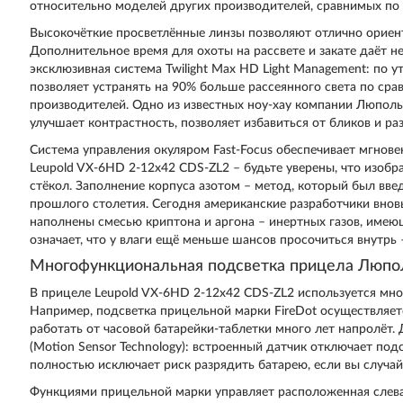
относительно моделей других производителей, сравнимых по 
Высокочёткие просветлённые линзы позволяют отлично ориенти
Дополнительное время для охоты на рассвете и закате даёт 
эксклюзивная система Twilight Max HD Light Management: по 
позволяет устранять на 90% больше рассеянного света по ср
производителей. Одно из известных ноу-хау компании Люполь
улучшает контрастность, позволяет избавиться от бликов и р
Система управления окуляром Fast-Focus обеспечивает мгнов
Leupold VX-6HD 2-12x42 CDS-ZL2 – будьте уверены, что изобра
стёкол. Заполнение корпуса азотом – метод, который был вв
прошлого столетия. Сегодня американские разработчики вно
наполнены смесью криптона и аргона – инертных газов, имеющ
означает, что у влаги ещё меньше шансов просочиться внутрь 
Многофункциональная подсветка прицела Люпо
В прицеле Leupold VX-6HD 2-12x42 CDS-ZL2 используется мн
Например, подсветка прицельной марки FireDot осуществляе
работать от часовой батарейки-таблетки много лет напролёт
(Motion Sensor Technology): встроенный датчик отключает подс
полностью исключает риск разрядить батарею, если вы случай
Функциями прицельной марки управляет расположенная слев