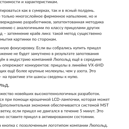
стоимости и характеристикам.
роваться как в сумерках, так и в ясный полдень.
не только многослойное фирменное напыление, но и
утверждению разработчиков, запатентованная методика
авнению с аналогичными по классу прицелами других
д – затемнение краёв линз: такой метод существенно
азмытия картинки по сторонам.
енную фокусировку. Если вы собрались купить прицел
жение не будет замутнено в результате запотевания
едён в индустрию компанией Люпольд ещё в середине
вь опережают конкурентов: прицелы в линейке VX-6HD
их ещё более крупные молекулы, чем у азота. Это
– на практике эти шансы сведены к нулю.
льд.
ожество новейших высокотехнологичных разработок.
тся при помощи крошечной LCD-лампочки, которая может
. Дополнительная экономия обеспечивается системой MST
ветку, если прицел не двигался в течение 5 минут. Это
но оставите прицел в активированном состоянии.
а кнопка с позолоченным логотипом компании Люпольд.