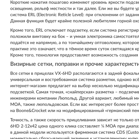
Короткие нажатия пошагово изменяют уровень яркости подсве
освещение, рельеф местности и так далее. Ели же вы будете у
система ERL (Electronic Reticle Level): при отклонении от зад
Данная функция будет крайне полезной любителям горной ох
Кроме того, ERL отключает подсветку, если система регистрир
положили винтовку на бок – и умная электроника самостоятел
подаётся не напрямую, а по тончайшему оптоволокну, которое
практике это означает, что в тёмное время суток светящаяся 
Кроме того, технология предоставляет возможность создания
Визирные сетки, поправки и прочие характеристи
Все сетки в прицелах VX-6HD располагаются в задней фокальн
универсальная и востребованная система разметки, однако вс
интернет-магазин предлагает на выбор несколько модификац
подсветкой. Самая точная, «снайперская» разметка – подсвеч
инженерами компании Люпольд. Другой вариант, любимый мно
MOA, также люпольдовская. Если вас интересуют более прост
на Boone&Crocket или на модифицированный «германский пен
Точность, а также скорость прицеливания зависит не только от
6HD 2-12x42 цена одного клика составляет ¼ МОА при диапа
в данной модели используется фирменная система CDS (Custo
моментально сбрасывающей значения к установленному нулю