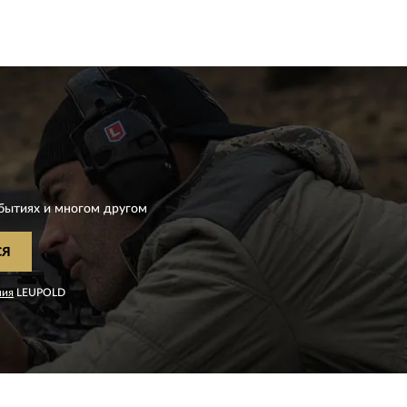
D
бытиях и многом другом
СЯ
ния
LEUPOLD