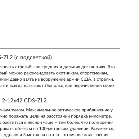
ZL2 (с подсветкой).
чность стрельбы на средних и дальних дистанциях. Это
орый можно рекомендовать охотникам, спортсменам,
нии давно взята на вооружение армии США, а стрелки,
очти всегда называют Люпольд при перечислении своих
 2-12x42 CDS-ZL2.
атным зумом. Максимальное оптическое приближение у
чно поражать цели на расстоянии порядка километра,
охотиться в лесной чаще – тем более, что поле зрения
тривать объекты на 100-метровом удалении. Разумеется,
, однако и 3 метра на сотню – отличное поле зрения