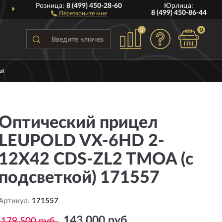
Розница:
8 (499) 450-28-60
Юрлица:
ДОСТАВИМ
ПО ВСЕЙ РОССИИ
8 (499) 450-86-44
Перезвоните мне
0
0
ы
Оптический прицел
LEUPOLD VX-6HD 2-
12X42 CDS-ZL2 TMOA (с
подсветкой) 171557
Артикул:
171557
143 000 руб.
179 500 руб.