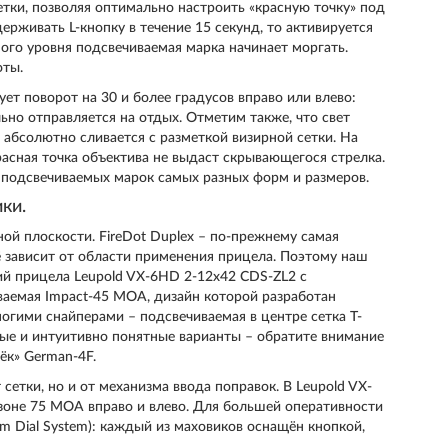
тки, позволяя оптимально настроить «красную точку» под
держивать L-кнопку в течение 15 секунд, то активируется
анного уровня подсвечиваемая марка начинает моргать.
оты.
ует поворот на 30 и более градусов вправо или влево:
ьно отправляется на отдых. Отметим также, что свет
 абсолютно сливается с разметкой визирной сетки. На
красная точка объектива не выдаст скрывающегося стрелка.
 подсвечиваемых марок самых разных форм и размеров.
ки.
ой плоскости. FireDot Duplex – по-прежнему самая
ё зависит от области применения прицела. Поэтому наш
ий прицела Leupold VX-6HD 2-12x42 CDS-ZL2 с
иваемая Impact-45 MOA, дизайн которой разработан
гими снайперами – подсвечиваемая в центре сетка T-
ые и интуитивно понятные варианты – обратите внимание
ёк» German-4F.
 сетки, но и от механизма ввода поправок. В Leupold VX-
зоне 75 МОА вправо и влево. Для большей оперативности
m Dial System): каждый из маховиков оснащён кнопкой,
.