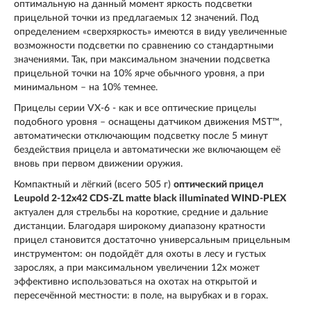
оптимальную на данный момент яркость подсветки
прицельной точки из предлагаемых 12 значений. Под
определением «сверхяркость» имеются в виду увеличенные
возможности подсветки по сравнению со стандартными
значениями. Так, при максимальном значении подсветка
прицельной точки на 10% ярче обычного уровня, а при
минимальном – на 10% темнее.
Прицелы серии VX-6 - как и все оптические прицелы
подобного уровня – оснащены датчиком движения MST™,
автоматически отключающим подсветку после 5 минут
бездействия прицела и автоматически же включающем её
вновь при первом движении оружия.
Компактный и лёгкий (всего 505 г)
оптический прицел
Leupold 2-12x42 CDS-ZL matte black illuminated WIND-PLEX
актуален для стрельбы на короткие, средние и дальние
дистанции. Благодаря широкому диапазону кратности
прицел становится достаточно универсальным прицельным
инструментом: он подойдёт для охоты в лесу и густых
зарослях, а при максимальном увеличении 12х может
эффективно использоваться на охотах на открытой и
пересечённой местности: в поле, на вырубках и в горах.