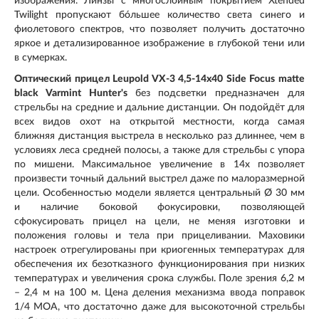
изображения. Линзы с многослойным покрытием Xtended
Twilight пропускают бóльшее количество света синего и
фиолетового спектров, что позволяет получить достаточно
яркое и детализированное изображение в глубокой тени или
в сумерках.
Оптический прицел Leupold VX-3 4,5-14x40 Side Focus matte
black Varmint Hunter's
без подсветки предназначен для
стрельбы на средние и дальние дистанции. Он подойдёт для
всех видов охот на открытой местности, когда самая
ближняя дистанция выстрела в несколько раз длиннее, чем в
условиях леса средней полосы, а также для стрельбы с упора
по мишени. Максимальное увеличение в 14х позволяет
произвести точный дальний выстрел даже по малоразмерной
цели. Особенностью модели является центральный Ø 30 мм
и наличие боковой фокусировки, позволяющей
сфокусировать прицел на цели, не меняя изготовки и
положения головы и тела при прицеливании. Маховики
настроек отрегулированы при криогенных температурах для
обеспечения их безотказного функционирования при низких
температурах и увеличения срока службы. Поле зрения 6,2 м
– 2,4 м на 100 м. Цена деления механизма ввода поправок
1/4 MOA, что достаточно даже для высокоточной стрельбы