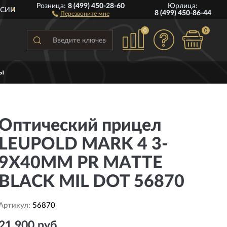
Розница:
8 (499) 450-28-60
Юрлица:
ПОЛНЫЙ
АССОРТИМЕНТ БРЕНД
8 (499) 450-86-44
Перезвоните мне
0
0
ы
Оптический прицел
LEUPOLD MARK 4 3-
9X40MM PR MATTE
BLACK MIL DOT 56870
Артикул:
56870
21 900 руб.