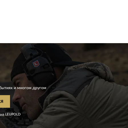
D
бытиях и многом другом
СЯ
ния
LEUPOLD