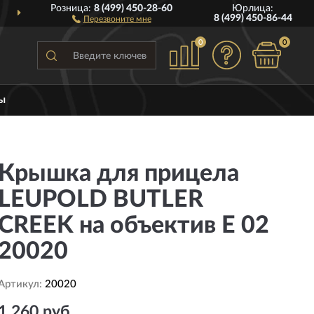
Розница:
8 (499) 450-28-60
Юрлица:
ДОСТАВИМ
ПО ВСЕЙ РОССИИ
8 (499) 450-86-44
Перезвоните мне
0
0
ы
Крышка для прицела
LEUPOLD BUTLER
CREEK на объектив E 02
20020
Артикул:
20020
1 260 руб.