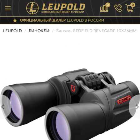
0
0
ИЦИАЛЬНЫЙ ДИЛЕР
LEUPOLD В РОССИИ
LEUPOLD
БИНОКЛИ
Бинокль REDFIELD RENEGADE 10X36MM 